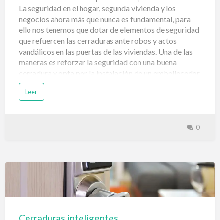
La seguridad en el hogar, segunda vivienda y los
negocios ahora más que nunca es fundamental, para
ello nos tenemos que dotar de elementos de seguridad
que refuercen las cerraduras ante robos y actos
vandálicos en las puertas de las viviendas. Una de las
maneras es reforzar la seguridad con una buena
cerradura y opta por la instalación de un embellecedor
o escudo protector para cerraduras que la blinde ante
Leer
ladrones persistentes. Escudos protectores
acorazados para Cerraduras puertas Los protectores
tienen entre otras funciones impedir a posibles
ladrones llegar al cilindro y acabar con actos
0
vandálicos en la cerradura como roturas de cilindro,
pegamento en la cerradura, introducción de objetos
punzantes, método bumping, etc. ¿Qué función tienen
los escudos protectores para las cerraduras? Reforzar
la seguridad y ponérselo lo más difícil posible a
potenciales ladrones y que no lo tengan tan fácil a la
hora intentar ro…
Cerraduras inteligentes