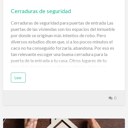
iluminación, persianas, gas, etc. par…
Cerraduras de seguridad
Cerraduras de seguridad para puertas de entrada Las
puertas de las viviendas son los espacios del inmueble
por donde se originan más intentos de robo. Pero
diversos estudios dicen que, si a los pocos minutos el
caco no ha conseguido forzarla, abandona. Por eso es
tan relevante escoger una buena cerradura para la
puerta de la entrada a tu casa. Otros lugares de tu
inmueble del mismo modo necesitarán una buena
cerradura como puede ser, la puerta del garaje, la del
Leer
trastero o la cancela exterior, pero también algunas
ventanas. La innovación constante o las mejoras de
estructura en los equipamientos humanos genera un
triunfo casi asegurado a la hora de disponer de
0
métodos de cerraduras. ¿Qué importancia tiene contar
con un buen cerrojo de seguridad en puertas? Una
puerta, a pesar de estar provista de un excelente
material, no es del todo eficiente si no cuenta con un