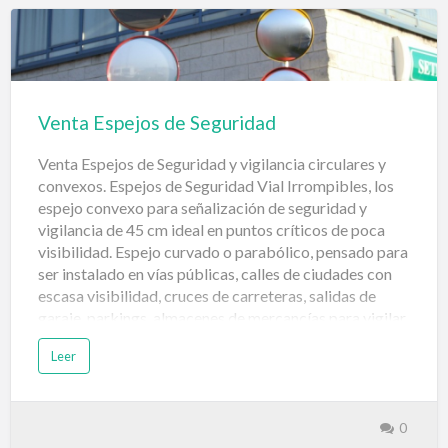
asaltarnos seamos notificados de manera inmediata.
Las alarmas son muy eficientes ya que en el momento
que alguien entra en nuestra casa nos lo comunican,
pero no siempre son la prevención suficiente, ya que si
el asaltante tiene loca…
Venta Espejos de Seguridad
Venta Espejos de Seguridad y vigilancia circulares y
convexos. Espejos de Seguridad Vial Irrompibles, los
espejo convexo para señalización de seguridad y
vigilancia de 45 cm ideal en puntos críticos de poca
visibilidad. Espejo curvado o parabólico, pensado para
ser instalado en vías públicas, calles de ciudades con
escasa visibilidad, cruces de carreteras, salidas de
garaje, parkings, almacenes de mercancías para vigilar
pasillos, y allí donde es fundamental aumentar la
Leer
visibilidad para reducir riesgos innecesarios. Aumentar
la seguridad y reducir posibles accidentes o robos a la
larga es muy rentable, si estas firmemente
comprometido con la seguridad, para ello nos
0