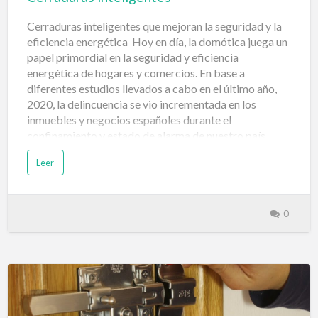
Cerraduras inteligentes que mejoran la seguridad y la
eficiencia energética Hoy en día, la domótica juega un
papel primordial en la seguridad y eficiencia
energética de hogares y comercios. En base a
diferentes estudios llevados a cabo en el último año,
2020, la delincuencia se vio incrementada en los
inmuebles y negocios españoles durante el
confinamiento y estado de alarma de nuestro país.
Según sus comunidades autónomas, los datos sobre
Leer
este tipo de delitos se vieron incrementados o
disminuyeron. Por ejemplo, en Madrid, Barcelona, ​​País
Vasco y Castilla y León cayeron un 29,4%. Muchas
casas fueron atacadas con el propósito de robar
0
propiedades e incluso con la intención de ocuparlas
ilegalmente. Los sistemas domóticos en las viviendas
La domótica se determina como el conjunto de
tecnologías que optimizan la eficiencia energética en
hogares y empresas. Dado que el hogar puede
disponer de aire acondicionado / calefacción,