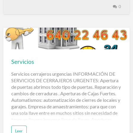
necesitamos salir urgente, nos hemos quedado
0
encerrados o la puerta de nuestro local comercial no
abre y es urgente abrir al público. Un cerrajero podría
visitarle en su sitio durante horas de oficina o si es
fuera de horas de oficina, si específicamente
proporcionan un servicio de llamada de emergencia de
24 horas. ¿Qué servicios realizan los cerrajeros de
emergenc…
Servicios
Servicios cerrajeros urgencias INFORMACIÓN DE
SERVICIOS DE CERRAJEROS URGENTES: Apertura
de puertas abrimos todo tipo de puertas. Reparación y
cambios de cerraduras . Aperturas de Cajas Fuertes.
Automatismos: automatización de cierres de locales y
garajes. Empresa de amaestramientos: para que con
una sola llave entre en muchos sitios sin necesidad de
tener un llavero inmenso lleno de llaves. Aperturas
Cerrajeros urgencias Las Palmas 24 horas Urgencias
Leer
cerrajeros Las Palmas