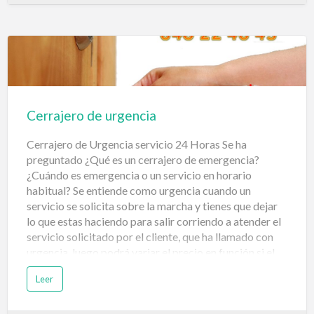
preocupamos cada día de buscar y agregar, nuevos
productos de alta calidad a nuestro extenso catálogo,
como en este caso la venta de: espejos de tráfico,
vigilancia y seguridad en el trabajo. Estos espejos
tienen una gran utilidad por ser un gran apoyo en la
seguridad al ampliar el campo de visión de todo tip…
Cerrajero de urgencia
Cerrajero de Urgencia servicio 24 Horas‎ Se ha
preguntado ¿Qué es un cerrajero de emergencia?
¿Cuándo es emergencia o un servicio en horario
habitual? Se entiende como urgencia cuando un
servicio se solicita sobre la marcha y tienes que dejar
lo que estas haciendo para salir corriendo a atender el
servicio solicitado por el cliente, que ha llamado con
urgencia, luego podrá variar el precio en función si el
servicio se solicita, por ejemplo, a las 14:00 horas o las
Leer
3:00 horas en plena madrugada. No es lo mismo una
acción concertada con tiempo, pueden ser horas o
días, o una acción que requiere inmediatez porque