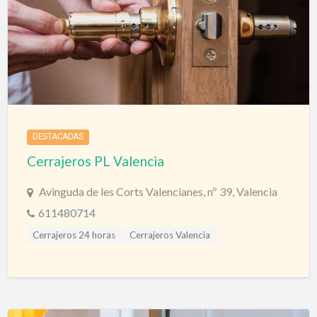
Cerrajeros Tarragona
Cerrajeros Tenerife
Cerrajeros Teruel
Cerrajeros Toledo
Cerrajeros Urgencias
Cerrajeros Valencia
Cerrajeros Valladolid
Cerrajeros Vizcaya
Cerrajeros Zamora
Cerrajeros Zaragoza
Puertas
Puertas Automáticas
Puertas Blindadas
DESTACADAS
Cerrajeros PL Valencia
Avinguda de les Corts Valencianes, nº 39, Valencia
611480714
Cerrajeros 24 horas
Cerrajeros Valencia