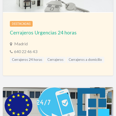
DESTACADAS
Cerrajeros Urgencias 24 horas
Madrid
640 22 46 43
Cerrajeros 24 horas
Cerrajeros
Cerrajeros a domicilio
Cerrajeros Álava
Cerrajeros Albacete
Cerrajeros Alicante
Cerrajeros Almería
Cerrajeros Asturias
Cerrajeros Avila
Cerrajeros Badajoz
Cerrajeros Barcelona
Cerrajeros Bilbao
Cerrajeros Burgos
Cerrajeros Cáceres
Cerrajeros Cádiz
Cerrajeros Cantabria
Cerrajeros Castellón