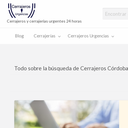
Cerrajeros Urg
cambio cerrad
Cerrajeros y cerrajerias urgentes 24 horas
Blog
Cerrajerías
Cerrajeros Urgencias
rajeros
encias
Todo sobre la búsqueda de Cerrajeros Córdob