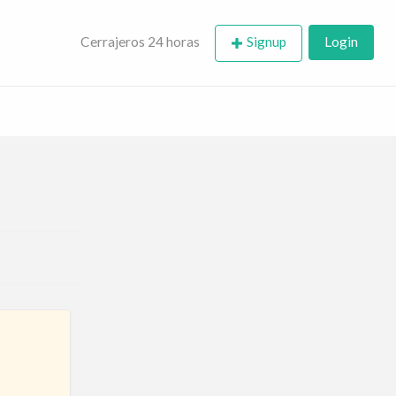
rajero | puertas,
Cerrajeros 24 horas
Signup
Login