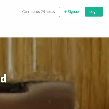
rajero | puertas,
Cerrajeros 24 horas
Signup
Login
ad