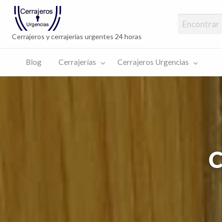
Cerrajeros Urg
cambio cerrad
Cerrajeros y cerrajerias urgentes 24 horas
Blog
Cerrajerías
Cerrajeros Urgencias
rajeros
encias
C