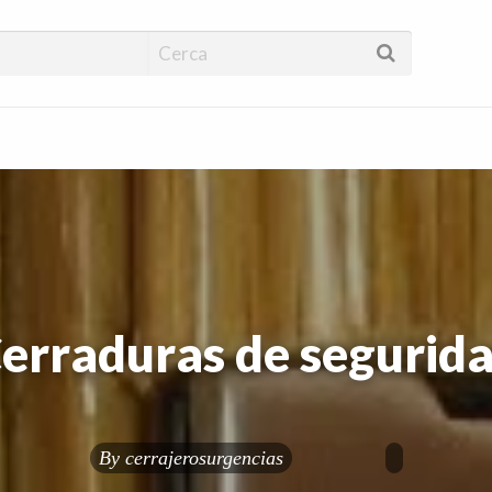
encias 24 horas | Cer
uras
erraduras de segurid
By
cerrajerosurgencias