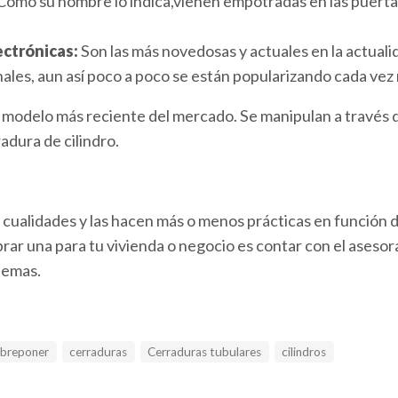
 Como su nombre lo indica,vienen empotradas en las puertas, 
ectrónicas:
Son las más novedosas y actuales en la actual
onales, aun así poco a poco se están popularizando cada vez
 modelo más reciente del mercado. Se manipulan a través 
adura de cilindro.
cualidades y las hacen más o menos prácticas en función de
rar una para tu vivienda o negocio es contar con el aseso
lemas.
obreponer
cerraduras
Cerraduras tubulares
cilindros