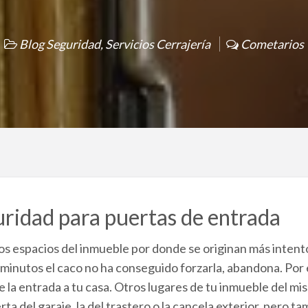
Blog Seguridad
,
Servicios Cerrajería
Cometarios
ridad para puertas de entrada
los espacios del inmueble por donde se originan más intent
s minutos el caco no ha conseguido forzarla, abandona. Por
e la entrada a tu casa. Otros lugares de tu inmueble del 
ta del garaje, la del trastero o la cancela exterior, pero t