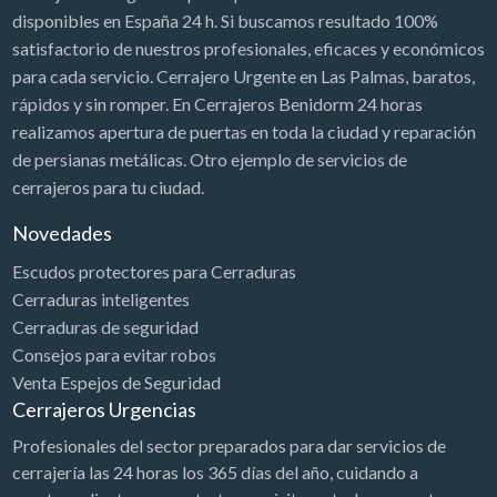
Cerrajeros Tarragona
Cerrajeros Tenerife
disponibles en España 24 h. Si buscamos resultado 100%
satisfactorio de nuestros profesionales, eficaces y económicos
Cerrajeros Teruel
Cerrajeros Toledo
para cada servicio. Cerrajero Urgente en Las Palmas, baratos,
Cerrajeros Urgencias
Cerrajeros Valencia
rápidos y sin romper. En Cerrajeros Benidorm 24 horas
Cerrajeros Valladolid
Cerrajeros Vizcaya
realizamos apertura de puertas en toda la ciudad y reparación
Cerrajeros Zamora
Cerrajeros Zaragoza
Puertas
de persianas metálicas. Otro ejemplo de servicios de
Puertas Automáticas
Puertas Blindadas
cerrajeros para tu ciudad.
Novedades
Escudos protectores para Cerraduras
Cerraduras inteligentes
Cerraduras de seguridad
Consejos para evitar robos
Venta Espejos de Seguridad
Cerrajeros Urgencias
Profesionales del sector preparados para dar servicios de
cerrajería las 24 horas los 365 días del año, cuidando a