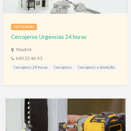
DESTACADAS
Cerrajeros Urgencias 24 horas
Madrid
640 22 46 43
Cerrajeros 24 horas
Cerrajeros
Cerrajeros a domicilio
Cerrajeros Álava
Cerrajeros Albacete
Cerrajeros Alicante
Cerrajeros Almería
Cerrajeros Asturias
Cerrajeros Avila
Cerrajeros Badajoz
Cerrajeros Barcelona
Cerrajeros Bilbao
Cerrajeros Burgos
Cerrajeros Cáceres
Cerrajeros Cádiz
Cerrajeros Cantabria
Cerrajeros Castellón