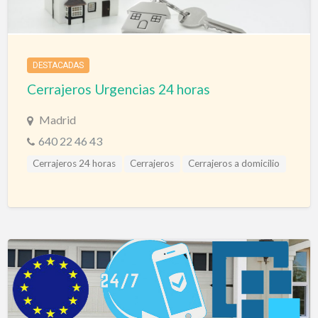
DESTACADAS
Cerrajeros Urgencias 24 horas
Madrid
640 22 46 43
Cerrajeros 24 horas
Cerrajeros
Cerrajeros a domicilio
Cerrajeros Álava
Cerrajeros Albacete
Cerrajeros Alicante
Cerrajeros Almería
Cerrajeros Asturias
Cerrajeros Avila
Cerrajeros Badajoz
Cerrajeros Barcelona
Cerrajeros Bilbao
Cerrajeros Burgos
Cerrajeros Cáceres
Cerrajeros Cádiz
Cerrajeros Cantabria
Cerrajeros Castellón