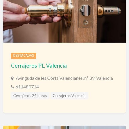
Cerrajeros Tarragona
Cerrajeros Tenerife
Cerrajeros Teruel
Cerrajeros Toledo
Cerrajeros Urgencias
Cerrajeros Valencia
Cerrajeros Valladolid
Cerrajeros Vizcaya
Cerrajeros Zamora
Cerrajeros Zaragoza
Puertas
Puertas Automáticas
Puertas Blindadas
DESTACADAS
Cerrajeros PL Valencia
Avinguda de les Corts Valencianes, nº 39, Valencia
611480714
Cerrajeros 24 horas
Cerrajeros Valencia