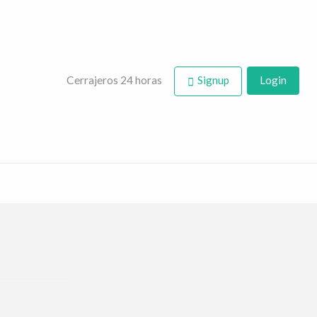
rajero | puertas,
Cerrajeros 24 horas
Signup
Login