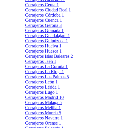
Cerrajeros Ceuta
1
Cerrajeros Ciudad Real
1
Cerrajeros Córdoba
1
Cerrajeros Cuenca
1
Cerrajeros Gerona
3
Cerrajeros Granada
1
Cerrajeros Guadalajara
1
Cerrajeros Guipúzcoa
1
Cerrajeros Huelva
1
Cerrajeros Huesca
1
Cerrajeros Islas Baleares
2
Cerrajeros Jaén
1
Cerrajeros La Coruña
1
Cerrajeros La Rioja
1
Cerrajeros Las Palmas
5
Cerrajeros León
1
Cerrajeros Lérida
1
Cerrajeros Lugo
1
Cerrajeros Madrid
10
Cerrajeros Málaga
5
Cerrajeros Melilla
1
Cerrajeros Murcia
5
Cerrajeros Navarra
1
Cerrajeros Orense
1