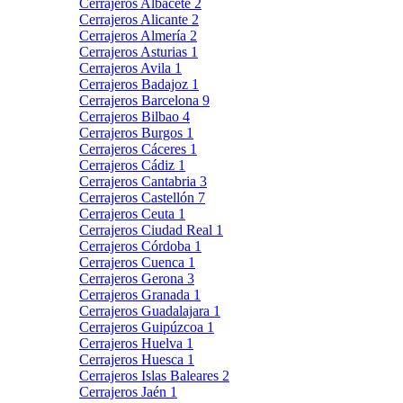
Cerrajeros Albacete
2
Cerrajeros Alicante
2
Cerrajeros Almería
2
Cerrajeros Asturias
1
Cerrajeros Avila
1
Cerrajeros Badajoz
1
Cerrajeros Barcelona
9
Cerrajeros Bilbao
4
Cerrajeros Burgos
1
Cerrajeros Cáceres
1
Cerrajeros Cádiz
1
Cerrajeros Cantabria
3
Cerrajeros Castellón
7
Cerrajeros Ceuta
1
Cerrajeros Ciudad Real
1
Cerrajeros Córdoba
1
Cerrajeros Cuenca
1
Cerrajeros Gerona
3
Cerrajeros Granada
1
Cerrajeros Guadalajara
1
Cerrajeros Guipúzcoa
1
Cerrajeros Huelva
1
Cerrajeros Huesca
1
Cerrajeros Islas Baleares
2
Cerrajeros Jaén
1