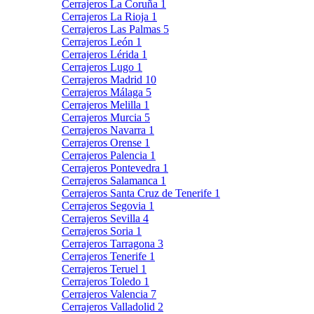
Cerrajeros La Coruña
1
Cerrajeros La Rioja
1
Cerrajeros Las Palmas
5
Cerrajeros León
1
Cerrajeros Lérida
1
Cerrajeros Lugo
1
Cerrajeros Madrid
10
Cerrajeros Málaga
5
Cerrajeros Melilla
1
Cerrajeros Murcia
5
Cerrajeros Navarra
1
Cerrajeros Orense
1
Cerrajeros Palencia
1
Cerrajeros Pontevedra
1
Cerrajeros Salamanca
1
Cerrajeros Santa Cruz de Tenerife
1
Cerrajeros Segovia
1
Cerrajeros Sevilla
4
Cerrajeros Soria
1
Cerrajeros Tarragona
3
Cerrajeros Tenerife
1
Cerrajeros Teruel
1
Cerrajeros Toledo
1
Cerrajeros Valencia
7
Cerrajeros Valladolid
2