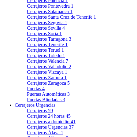
Cerrajeros Palencia
1
Cerrajeros Pontevedra
1
Cerrajeros Salamanca
1
Cerrajeros Santa Cruz de Tenerife
1
Cerrajeros Segovia
1
Cerrajeros Sevilla
4
Cerrajeros Soria
1
Cerrajeros Tarragona
3
Cerrajeros Tenerife
1
Cerrajeros Teruel
1
Cerrajeros Toledo
1
Cerrajeros Valencia
7
Cerrajeros Valladolid
2
Cerrajeros Vizcaya
1
Cerrajeros Zamora
1
Cerrajeros Zaragoza
5
Puertas
4
Puertas Automáticas
3
Puertas Blindadas
3
Cerrajeros Urgencias
Cerrajeros
59
Cerrajeros 24 horas
45
Cerrajeros a domicilio
41
Cerrajeros Urgencias
37
Cerrajeros Álava
1