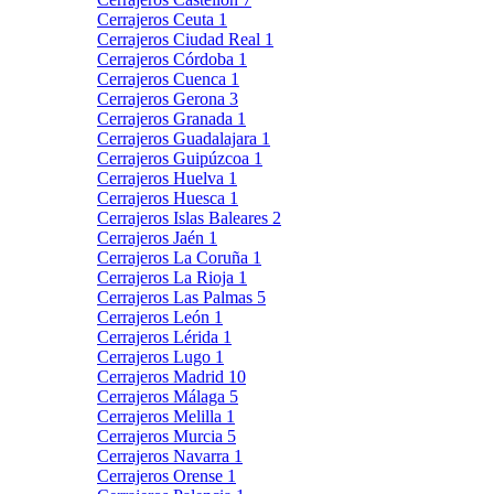
Cerrajeros Ceuta
1
Cerrajeros Ciudad Real
1
Cerrajeros Córdoba
1
Cerrajeros Cuenca
1
Cerrajeros Gerona
3
Cerrajeros Granada
1
Cerrajeros Guadalajara
1
Cerrajeros Guipúzcoa
1
Cerrajeros Huelva
1
Cerrajeros Huesca
1
Cerrajeros Islas Baleares
2
Cerrajeros Jaén
1
Cerrajeros La Coruña
1
Cerrajeros La Rioja
1
Cerrajeros Las Palmas
5
Cerrajeros León
1
Cerrajeros Lérida
1
Cerrajeros Lugo
1
Cerrajeros Madrid
10
Cerrajeros Málaga
5
Cerrajeros Melilla
1
Cerrajeros Murcia
5
Cerrajeros Navarra
1
Cerrajeros Orense
1