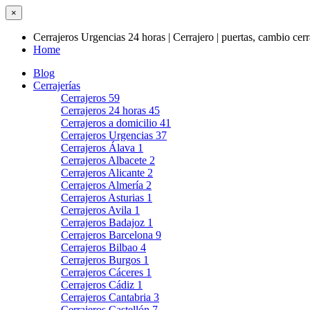
×
Cerrajeros Urgencias 24 horas | Cerrajero | puertas, cambio cer
Home
Blog
Cerrajerías
Cerrajeros
59
Cerrajeros 24 horas
45
Cerrajeros a domicilio
41
Cerrajeros Urgencias
37
Cerrajeros Álava
1
Cerrajeros Albacete
2
Cerrajeros Alicante
2
Cerrajeros Almería
2
Cerrajeros Asturias
1
Cerrajeros Avila
1
Cerrajeros Badajoz
1
Cerrajeros Barcelona
9
Cerrajeros Bilbao
4
Cerrajeros Burgos
1
Cerrajeros Cáceres
1
Cerrajeros Cádiz
1
Cerrajeros Cantabria
3
Cerrajeros Castellón
7