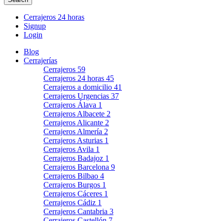
Cerrajeros 24 horas
Signup
Login
Blog
Cerrajerías
Cerrajeros
59
Cerrajeros 24 horas
45
Cerrajeros a domicilio
41
Cerrajeros Urgencias
37
Cerrajeros Álava
1
Cerrajeros Albacete
2
Cerrajeros Alicante
2
Cerrajeros Almería
2
Cerrajeros Asturias
1
Cerrajeros Avila
1
Cerrajeros Badajoz
1
Cerrajeros Barcelona
9
Cerrajeros Bilbao
4
Cerrajeros Burgos
1
Cerrajeros Cáceres
1
Cerrajeros Cádiz
1
Cerrajeros Cantabria
3
Cerrajeros Castellón
7