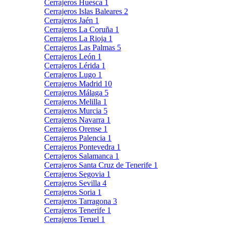
Cerrajeros Huesca
1
Cerrajeros Islas Baleares
2
Cerrajeros Jaén
1
Cerrajeros La Coruña
1
Cerrajeros La Rioja
1
Cerrajeros Las Palmas
5
Cerrajeros León
1
Cerrajeros Lérida
1
Cerrajeros Lugo
1
Cerrajeros Madrid
10
Cerrajeros Málaga
5
Cerrajeros Melilla
1
Cerrajeros Murcia
5
Cerrajeros Navarra
1
Cerrajeros Orense
1
Cerrajeros Palencia
1
Cerrajeros Pontevedra
1
Cerrajeros Salamanca
1
Cerrajeros Santa Cruz de Tenerife
1
Cerrajeros Segovia
1
Cerrajeros Sevilla
4
Cerrajeros Soria
1
Cerrajeros Tarragona
3
Cerrajeros Tenerife
1
Cerrajeros Teruel
1