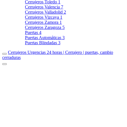
Cerrajeros Toledo
1
Cerrajeros Valencia
7
Cerrajeros Valladolid
2
Cerrajeros Vizcaya
1
Cerrajeros Zamora
1
Cerrajeros Zaragoza
5
Puertas
4
Puertas Automáticas
3
Puertas Blindadas
3
Cerrajeros Urgencias 24 horas | Cerrajero | puertas, cambio
cerraduras