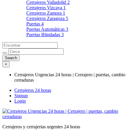
Cerrajeros Valladolid
2
Cerrajeros Vizcaya
1
Cerrajeros Zamora
1
Cerrajeros Zaragoza
5
Puertas
4
Puertas Automáticas
3
Puertas Blindadas
3
×
Cerrajeros Urgencias 24 horas | Cerrajero | puertas, cambio
cerraduras
Cerrajeros 24 horas
Signup
Login
Cerrajeros y cerrajerias urgentes 24 horas
Cerrajeros Urgencias 24 horas | Cerrajero