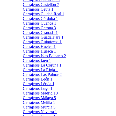
Cerrajeros Castellón
7
Cerrajeros Ceuta
1
Cerrajeros Ciudad Real
1
Cerrajeros Córdoba
1
Cerrajeros Cuenca
1
Cerrajeros Gerona
3
Cerrajeros Granada
1
Cerrajeros Guadalajara
1
Cerrajeros Guipúzcoa
1
Cerrajeros Huelva
1
Cerrajeros Huesca
1
Cerrajeros Islas Baleares
2
Cerrajeros Jaén
1
Cerrajeros La Coruña
1
Cerrajeros La Rioja
1
Cerrajeros Las Palmas
5
Cerrajeros León
1
Cerrajeros Lérida
1
Cerrajeros Lugo
1
Cerrajeros Madrid
10
Cerrajeros Málaga
5
Cerrajeros Melilla
1
Cerrajeros Murcia
5
Cerrajeros Navarra
1