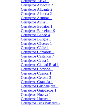
Cerrajeros Álava
1
Cerrajeros Albacete
2
Cerrajeros Alicante
2
Cerrajeros Almería
2
Cerrajeros Asturias
1
Cerrajeros Avila
1
Cerrajeros Badajoz
1
Cerrajeros Barcelona
9
Cerrajeros Bilbao
4
Cerrajeros Burgos
1
Cerrajeros Cáceres
1
Cerrajeros Cádiz
1
Cerrajeros Cantabria
3
Cerrajeros Castellón
7
Cerrajeros Ceuta
1
Cerrajeros Ciudad Real
1
Cerrajeros Córdoba
1
Cerrajeros Cuenca
1
Cerrajeros Gerona
3
Cerrajeros Granada
1
Cerrajeros Guadalajara
1
Cerrajeros Guipúzcoa
1
Cerrajeros Huelva
1
Cerrajeros Huesca
1
Cerrajeros Islas Baleares
2