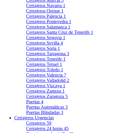
Cerrajeros Murcia
5
Cerrajeros Navarra
1
Cerrajeros Orense
1
Cerrajeros Palencia
1
Cerrajeros Pontevedra
1
Cerrajeros Salamanca
1
Cerrajeros Santa Cruz de Tenerife
1
Cerrajeros Segovia
1
Cerrajeros Sevilla
4
Cerrajeros Soria
1
Cerrajeros Tarragona
3
Cerrajeros Tenerife
1
Cerrajeros Teruel
1
Cerrajeros Toledo
1
Cerrajeros Valencia
7
Cerrajeros Valladolid
2
Cerrajeros Vizcaya
1
Cerrajeros Zamora
1
Cerrajeros Zaragoza
5
Puertas
4
Puertas Automáticas
3
Puertas Blindadas
3
Cerrajeros Urgencias
Cerrajeros
59
Cerrajeros 24 horas
45