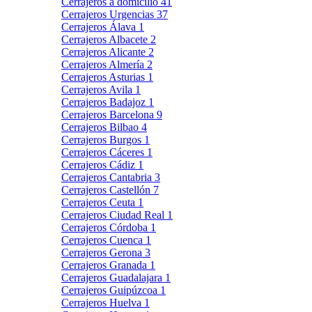
Cerrajeros a domicilio
41
Cerrajeros Urgencias
37
Cerrajeros Álava
1
Cerrajeros Albacete
2
Cerrajeros Alicante
2
Cerrajeros Almería
2
Cerrajeros Asturias
1
Cerrajeros Avila
1
Cerrajeros Badajoz
1
Cerrajeros Barcelona
9
Cerrajeros Bilbao
4
Cerrajeros Burgos
1
Cerrajeros Cáceres
1
Cerrajeros Cádiz
1
Cerrajeros Cantabria
3
Cerrajeros Castellón
7
Cerrajeros Ceuta
1
Cerrajeros Ciudad Real
1
Cerrajeros Córdoba
1
Cerrajeros Cuenca
1
Cerrajeros Gerona
3
Cerrajeros Granada
1
Cerrajeros Guadalajara
1
Cerrajeros Guipúzcoa
1
Cerrajeros Huelva
1