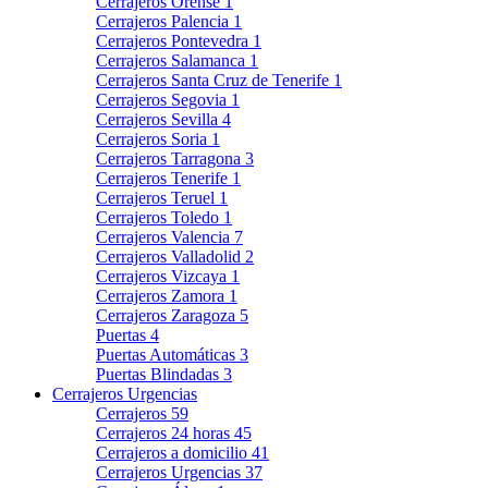
Cerrajeros Orense
1
Cerrajeros Palencia
1
Cerrajeros Pontevedra
1
Cerrajeros Salamanca
1
Cerrajeros Santa Cruz de Tenerife
1
Cerrajeros Segovia
1
Cerrajeros Sevilla
4
Cerrajeros Soria
1
Cerrajeros Tarragona
3
Cerrajeros Tenerife
1
Cerrajeros Teruel
1
Cerrajeros Toledo
1
Cerrajeros Valencia
7
Cerrajeros Valladolid
2
Cerrajeros Vizcaya
1
Cerrajeros Zamora
1
Cerrajeros Zaragoza
5
Puertas
4
Puertas Automáticas
3
Puertas Blindadas
3
Cerrajeros Urgencias
Cerrajeros
59
Cerrajeros 24 horas
45
Cerrajeros a domicilio
41
Cerrajeros Urgencias
37