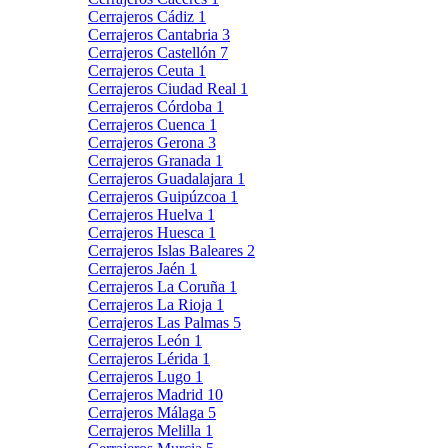
Cerrajeros Cádiz
1
Cerrajeros Cantabria
3
Cerrajeros Castellón
7
Cerrajeros Ceuta
1
Cerrajeros Ciudad Real
1
Cerrajeros Córdoba
1
Cerrajeros Cuenca
1
Cerrajeros Gerona
3
Cerrajeros Granada
1
Cerrajeros Guadalajara
1
Cerrajeros Guipúzcoa
1
Cerrajeros Huelva
1
Cerrajeros Huesca
1
Cerrajeros Islas Baleares
2
Cerrajeros Jaén
1
Cerrajeros La Coruña
1
Cerrajeros La Rioja
1
Cerrajeros Las Palmas
5
Cerrajeros León
1
Cerrajeros Lérida
1
Cerrajeros Lugo
1
Cerrajeros Madrid
10
Cerrajeros Málaga
5
Cerrajeros Melilla
1