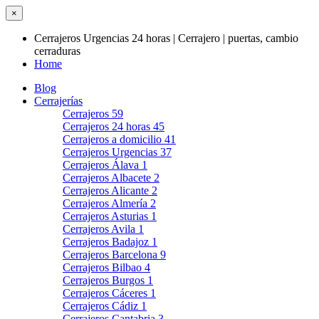
×
Cerrajeros Urgencias 24 horas | Cerrajero | puertas, cambio
cerraduras
Home
Blog
Cerrajerías
Cerrajeros
59
Cerrajeros 24 horas
45
Cerrajeros a domicilio
41
Cerrajeros Urgencias
37
Cerrajeros Álava
1
Cerrajeros Albacete
2
Cerrajeros Alicante
2
Cerrajeros Almería
2
Cerrajeros Asturias
1
Cerrajeros Avila
1
Cerrajeros Badajoz
1
Cerrajeros Barcelona
9
Cerrajeros Bilbao
4
Cerrajeros Burgos
1
Cerrajeros Cáceres
1
Cerrajeros Cádiz
1
Cerrajeros Cantabria
3