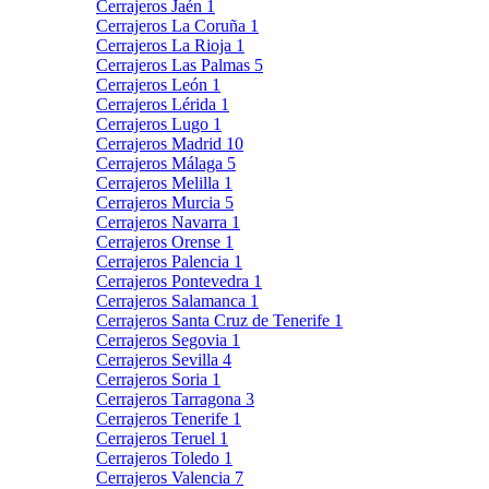
Cerrajeros Jaén
1
Cerrajeros La Coruña
1
Cerrajeros La Rioja
1
Cerrajeros Las Palmas
5
Cerrajeros León
1
Cerrajeros Lérida
1
Cerrajeros Lugo
1
Cerrajeros Madrid
10
Cerrajeros Málaga
5
Cerrajeros Melilla
1
Cerrajeros Murcia
5
Cerrajeros Navarra
1
Cerrajeros Orense
1
Cerrajeros Palencia
1
Cerrajeros Pontevedra
1
Cerrajeros Salamanca
1
Cerrajeros Santa Cruz de Tenerife
1
Cerrajeros Segovia
1
Cerrajeros Sevilla
4
Cerrajeros Soria
1
Cerrajeros Tarragona
3
Cerrajeros Tenerife
1
Cerrajeros Teruel
1
Cerrajeros Toledo
1
Cerrajeros Valencia
7