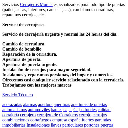
Servicios
Cerrajeros Murcia
especializados para todo tipo de puertas
(patios, casas, interiores, cancelas, …), cambiamos cerraduras,
reparamos cerrojos, etc.
Servicio de cerrajería
Servicio de cerrajería urgente y normal las 24 horas del día.
Cambio de cerradura.
Cambio de bombillo.
Reparación de la cerradura.
Apertura de puerta.
Apertura de puerta urgente.
Instalación de cerrojos para mayor seguridad.
Instalamos y reparamos persianas, del hogar y comercios.
Ofrecemos casi cualquier servicio relacionado con la cerrajería.
Trabajamos con las mejores marcas.
Servicio Técnico
acorazadas
alarmas
apertura
aperturas
aperturas de puertas
automatismos
automoviles
baules
cajas
Cajas fuertes
calidad
cerrajería
cerrajero
cerrajero de
Cerrajeros
cerrojo
cerrojos
combinaciones
cortafuegos
empresa
españa
fuertes
garantias
inmobiliarias
Instalaciones
llaves
particulares
portones
puertas