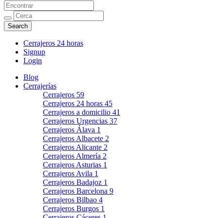
| puertas, cambio cerraduras
Cerrajeros 24 horas
Signup
Login
Blog
Cerrajerías
Cerrajeros
59
Cerrajeros 24 horas
45
Cerrajeros a domicilio
41
Cerrajeros Urgencias
37
Cerrajeros Álava
1
Cerrajeros Albacete
2
Cerrajeros Alicante
2
Cerrajeros Almería
2
Cerrajeros Asturias
1
Cerrajeros Avila
1
Cerrajeros Badajoz
1
Cerrajeros Barcelona
9
Cerrajeros Bilbao
4
Cerrajeros Burgos
1
Cerrajeros Cáceres
1