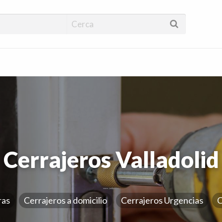
encias 24 horas | Cer
uras
Cerrajeros Valladolid
ras
Cerrajeros a domicilio
Cerrajeros Urgencias
C