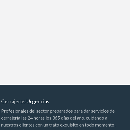
Cerrajeros Urgencias
Profesionales del sector preparados para dar servicios de
cerrajería las 24 horas los 365 días del año, cuidando a
nuestros clientes con un trato exquisito en todo momento,