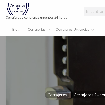
Cerrajeros Urg
cambio cerrad
Cerrajeros y cerrajerias urgentes 24 horas
Blog
Cerrajerías
Cerrajeros Urgencias
rajeros
encias
Cerrajeros
Cerrajeros 24 ho