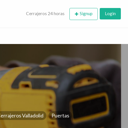
rajero | puertas,
Cerrajeros 24 horas
Signup
Login
errajeros Valladolid
Puertas